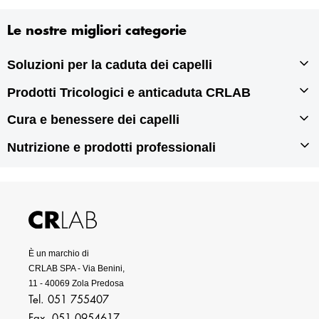
Le nostre migliori categorie
Soluzioni per la caduta dei capelli
Prodotti Tricologici e anticaduta CRLAB
Infoltimento capelli
Autotrapianto di capelli
Cura e benessere dei capelli
Prodotti tricologici
Rigenerazione dei capelli
Prodotti anticaduta per capelli
Nutrizione e prodotti professionali
Prodotti per doppie punte
Prodotti antiforfora
Prodotti per capelli grassi
Integratori per capelli
Prodotti per capelli secchi
Prodotti per capelli danneggiati
Prodotti professionali per capelli
È un marchio di
CRLAB SPA - Via Benini,
11 - 40069 Zola Predosa
Tel. 051 755407
Fax. 051 0954617