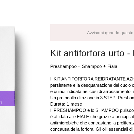
Avvisami quando questo 
Kit antiforfora urto
-
Preshampoo + Shampoo + Fiala
Il KIT ANTIFORFORA REIDRATANTE AZION
persistente e la desquamazione del cuoio ca
è quindi indicata nei casi di arrossamento,
Un protocollo di azione in 3 STEP: Presh
Durata: 1 mese
Il PRESHAMPOO e lo SHAMPOO puliscono 
è affidata alle FIALE che grazie a principi at
antimicrobiche che contrastano la prolifer
concausa della forfora. Gli olii essenziali di