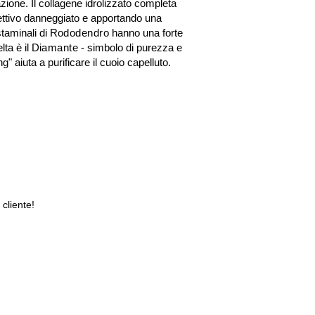
azione. Il collagene idrolizzato completa
nettivo danneggiato e apportando una
staminali di
Rododendro
hanno una forte
lta è il
Diamante
- simbolo di purezza e
" aiuta a purificare il cuoio capelluto.
 cliente!