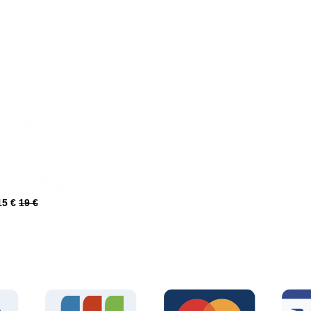
15 €
19 €