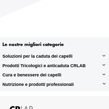
Le nostre migliori categorie
Soluzioni per la caduta dei capelli
Prodotti Tricologici e anticaduta CRLAB
Infoltimento capelli
Autotrapianto di capelli
Cura e benessere dei capelli
Prodotti tricologici
Rigenerazione dei capelli
Prodotti anticaduta per capelli
Nutrizione e prodotti professionali
Prodotti per doppie punte
Prodotti antiforfora
Prodotti per capelli grassi
Integratori per capelli
Prodotti per capelli secchi
Prodotti per capelli danneggiati
Prodotti professionali per capelli