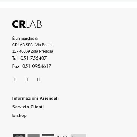
Prodotti per capelli grassi
Integratori per capelli
Prodotti per capelli secchi
Prodotti per capelli danneggiati
Prodotti professionali per capelli
È un marchio di
CRLAB SPA - Via Benini,
11 - 40069 Zola Predosa
Tel. 051 755407
Fax. 051 0954617
Informazioni Aziendali
Servizio Clienti
E-shop