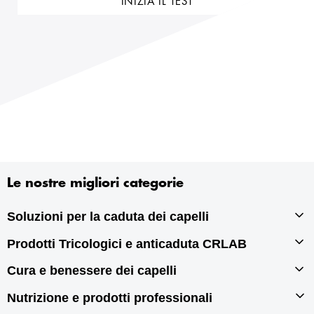
INIZIA IL TEST
Le nostre migliori categorie
Soluzioni per la caduta dei capelli
Prodotti Tricologici e anticaduta CRLAB
Infoltimento capelli
Autotrapianto di capelli
Cura e benessere dei capelli
Prodotti tricologici
Rigenerazione dei capelli
Prodotti anticaduta per capelli
Nutrizione e prodotti professionali
Prodotti per doppie punte
Prodotti antiforfora