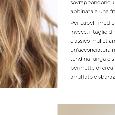
sovrappongono, un
abbinata a una f
Per capelli medio
invece, il taglio di
classico mullet ann
un'acconciatura mo
tendina lunga e s
permette di crear
arruffato e sbaraz