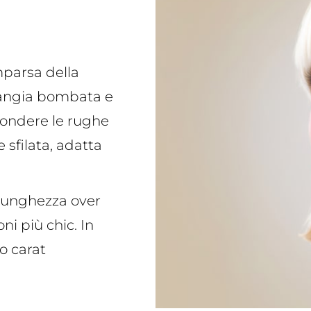
omparsa della
 frangia bombata e
scondere le rughe
 sfilata, adatta
a lunghezza over
oni più chic. In
o carat