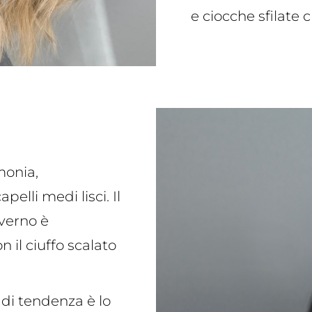
e ciocche sfilate 
rmonia,
pelli medi lisci. Il
nverno è
n il ciuffo scalato
 di tendenza è lo