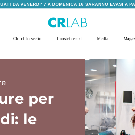
TUATI DA VENERDI' 7 A DOMENICA 16 SARANNO EVASI A P
Chi ci ha scelto
I nostri centri
Media
Magaz
re
ure per
di: le