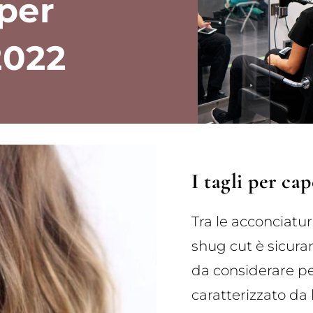
per
2022
I tagli per cap
Tra le acconciatur
shug cut è sicur
da considerare per
caratterizzato da 