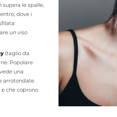
 supera le spalle,
entro, dove i
filata:
are un viso
oy
(taglio da
rne. Popolare
revede una
te arrotondate
so e che coprono