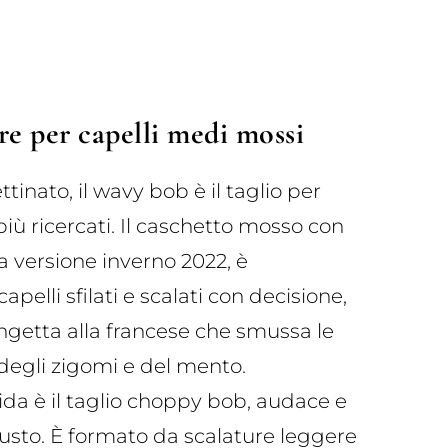
re per capelli medi mossi
ttinato, il wavy bob è il taglio per
 più ricercati. Il caschetto mosso con
lla versione inverno 2022, è
apelli sfilati e scalati con decisione,
ngetta alla francese che smussa le
 degli zigomi e del mento.
ida è il taglio choppy bob, audace e
iusto. È formato da scalature leggere