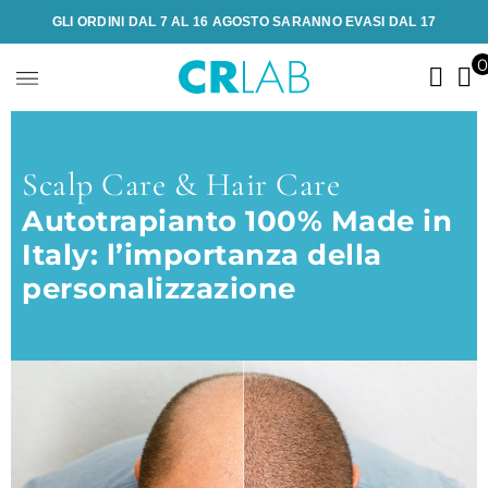
GLI ORDINI DAL 7 AL 16 AGOSTO SARANNO EVASI DAL 17
Scalp Care & Hair Care
Autotrapianto 100% Made in
Italy: l’importanza della
personalizzazione