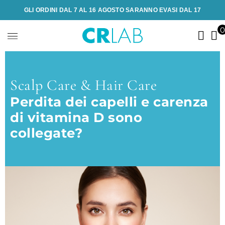
GLI ORDINI DAL 7 AL 16 AGOSTO SARANNO EVASI DAL 17
Scalp Care & Hair Care
Perdita dei capelli e carenza
di vitamina D sono
collegate?