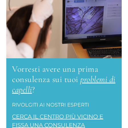
Vorresti avere una prima
consulenza sui tuoi
problemi di
capelli
?
RIVOLGITI AI NOSTRI ESPERTI
CERCA IL CENTRO PIÙ VICINO E
FISSA UNA CONSULENZA