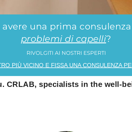
i avere una prima consulenza 
problemi di capelli
?
RIVOLGITI AI NOSTRI ESPERTI
TRO PIÙ VICINO E FISSA UNA CONSULENZA P
u. CRLAB, specialists in the well-be