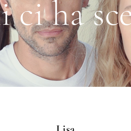
 ci ha sc
Lisa