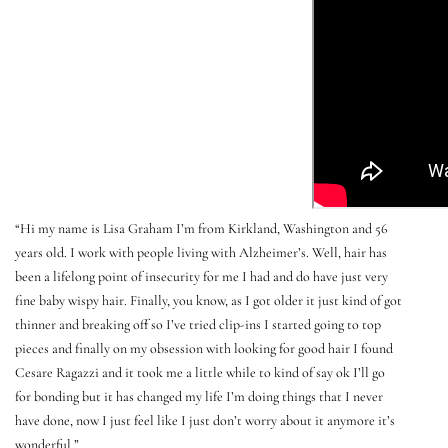
“Hi my name is Lisa Graham I’m from Kirkland, Washington and 56
years old. I work with people living with Alzheimer’s. Well, hair has
been a lifelong point of insecurity for me I had and do have just very
fine baby wispy hair. Finally, you know, as I got older it just kind of got
thinner and breaking off so I’ve tried clip-ins I started going to top
pieces and finally on my obsession with looking for good hair I found
Cesare Ragazzi and it took me a little while to kind of say ok I’ll go
for bonding but it has changed my life I’m doing things that I never
have done, now I just feel like I just don’t worry about it anymore it’s
wonderful.”