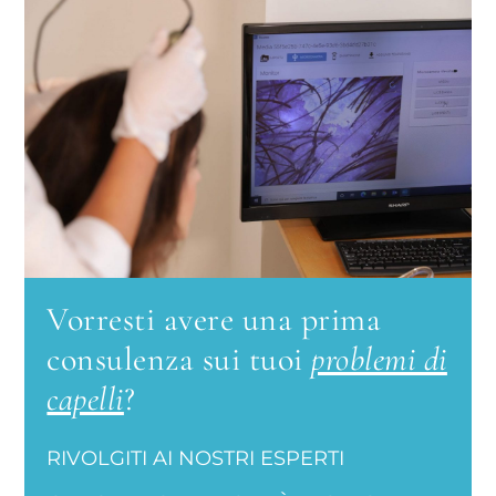
Vorresti avere una prima
consulenza sui tuoi
problemi di
capelli
?
RIVOLGITI AI NOSTRI ESPERTI