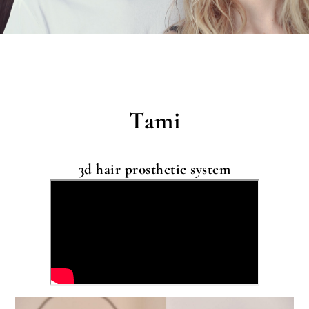
Tami
3d hair prosthetic system