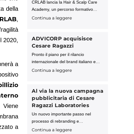
CRLAB lancia la Hair & Scalp Care
a della
Academy, un percorso formativo
avanzato pensato per tutti i
Continua a leggere
RLAB
,
professionisti che desiderano
agilità
acquisire competenze approfondite in
tricologia, cosmetologia e tecnologie
ADVICORP acquisisce
l 2020,
applicate al benessere di cute e
Cesare Ragazzi
capelli.
Pronto il piano per il rilancio
internazionale del brand italiano e
onerà a
della tecnologia proprietaria “Sistema
Continua a leggere
ositivo
CRL” ADVICORP PLC, società di
investimento inglese operante a
illizio
livello internazionale, comunica di
Al via la nuova campagna
nterno
aver finalizzato
pubblicitaria di Cesare
Ragazzi Laboratories
. Viene
Un nuovo importante passo nel
embrana
processo di rebranding e
zzato a
riposizionamento intrapreso
Continua a leggere