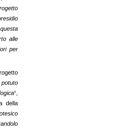
mattinata
progetto
residio
 questa
to alle
ori per
progetto
 potuto
logica
“,
a della
otesico
zandolo