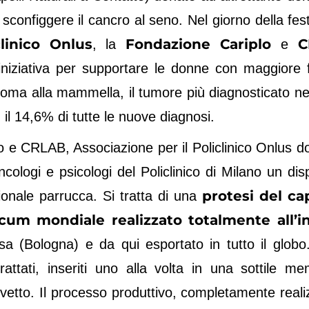
configgere il cancro al seno. Nel giorno della fest
clinico Onlus
Fondazione Cariplo
C
, la
e
’iniziativa per supportare le donne con maggiore fr
inoma alla mammella, il tumore più diagnosticato ne
, il 14,6% di tutte le nuove diagnosi.
o e CRLAB, Associazione per il Policlinico Onlus d
ologi e psicologi del Policlinico di Milano un disp
protesi del cap
ionale parrucca. Si tratta di una
cum mondiale realizzato totalmente all’i
a (Bologna) e da qui esportato in tutto il globo
rattati, inseriti uno alla volta in una sottile m
vetto. Il processo produttivo, completamente reali