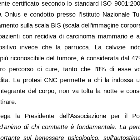
nte certificato secondo lo standard ISO 9001:20
a Onlus e condotto presso l’Istituto Nazionale Tu
ramento sulla scala BIS (scala dell’immagine corpor
 pazienti con recidiva di carcinoma mammario e a
ositivo invece che la parrucca. La calvizie ind
più riconoscibile del tumore, è considerata dal 47
ntero percorso di cure, tanto che l’8% di esse v
erdita. La protesi CNC permette a chi la indossa u
tegrante del corpo, non va tolta la notte e cons
tirare.
ga la Presidente dell’Associazione per il Poli
 d’animo di chi combatte è fondamentale. La perd
portante sul benessere psicologico, sull’autostima