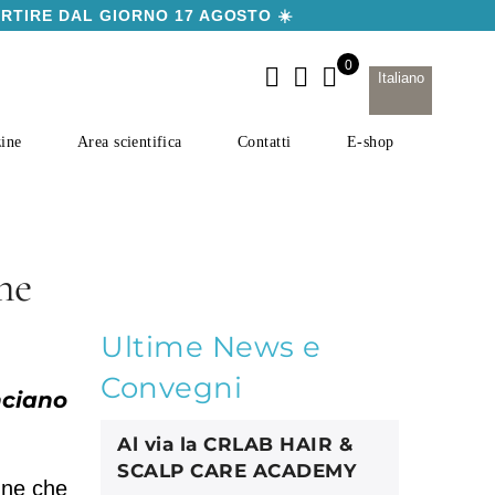
ARTIRE DAL GIORNO 17 AGOSTO ☀️
Italiano
ine
Area scientifica
Contatti
E-shop
ne
Ultime News e
Convegni
nciano
Al via la CRLAB HAIR &
SCALP CARE ACADEMY
nne che