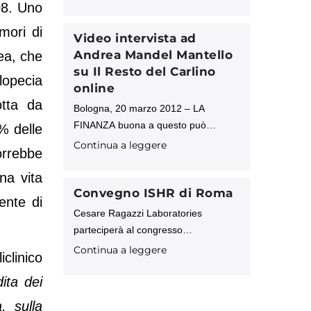
dall’azienda. Milano, 19 ottobre 2011
08. Uno
– Al via la nuova campagna, on line e
mori di
off line, di Cesare Ragazzi
Video intervista ad
Andrea Mandel Mantello
ea, che
su Il Resto del Carlino
lopecia
online
otta da
Bologna, 20 marzo 2012 – LA
FINANZA buona a questo può
% delle
servire: a trasformare la nomea di
Continua a leggere
orrebbe
parrucchino al ragù in un prodotto
tecnologico di alto livello con un
na vita
mercato
Convegno ISHR di Roma
ente di
Cesare Ragazzi Laboratories
parteciperà al congresso
internazionale organizzato dalla
Continua a leggere
clinico
Società Italiana per la Cura e la
ita dei
Chirurgia della Calvizie, a Roma, dal
24 al 27 maggio 2012. Nella
, sulla