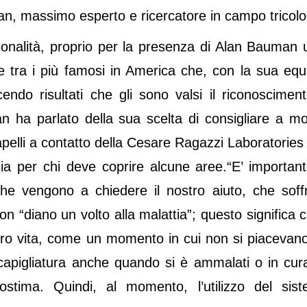
man, massimo esperto e ricercatore in campo tricolo
zionalità, proprio per la presenza di Alan Bauman 
e e tra i più famosi in America che, con la sua equ
endo risultati che gli sono valsi il riconosciment
ha parlato della sua scelta di consigliare a mol
capelli a contatto della Cesare Ragazzi Laboratories
ia per chi deve coprire alcune aree.“E’ importan
e vengono a chiedere il nostro aiuto, che soff
n “diano un volto alla malattia”; questo significa 
oro vita, come un momento in cui non si piacevan
 capigliatura anche quando si è ammalati o in cur
ostima. Quindi, al momento, l’utilizzo del sis