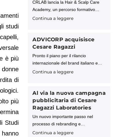
CRLAB lancia la Hair & Scalp Care
Academy, un percorso formativo
tamenti
avanzato pensato per tutti i
Continua a leggere
professionisti che desiderano
li studi
acquisire competenze approfondite in
apelli,
tricologia, cosmetologia e tecnologie
ADVICORP acquisisce
applicate al benessere di cute e
Cesare Ragazzi
versale
capelli.
Pronto il piano per il rilancio
e è più
internazionale del brand italiano e
e donne
della tecnologia proprietaria “Sistema
Continua a leggere
CRL” ADVICORP PLC, società di
rdita di
investimento inglese operante a
ologici.
livello internazionale, comunica di
Al via la nuova campagna
aver finalizzato
pubblicitaria di Cesare
lto più
Ragazzi Laboratories
termina
Un nuovo importante passo nel
li Studi
processo di rebranding e
riposizionamento intrapreso
, hanno
Continua a leggere