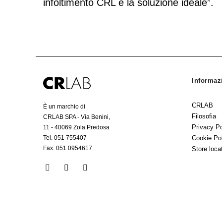
infoltimento CRL è la soluzione ideale”.
Informaz
CRLAB
È un marchio di
Filosofia
CRLAB SPA - Via Benini,
Privacy Po
11 - 40069 Zola Predosa
Tel. 051 755407
Cookie Po
Fax. 051 0954617
Store loca