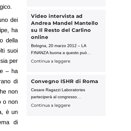
dall’azienda. Milano, 19 ottobre 2011
gico.
– Al via la nuova campagna, on line e
off line, di Cesare Ragazzi
Video intervista ad
uno dei
Andrea Mandel Mantello
ipe, ha
su Il Resto del Carlino
online
o della
Bologna, 20 marzo 2012 – LA
ti suoi
FINANZA buona a questo può
servire: a trasformare la nomea di
 sia per
Continua a leggere
parrucchino al ragù in un prodotto
te – ha
tecnologico di alto livello con un
rano di
mercato
Convegno ISHR di Roma
Cesare Ragazzi Laboratories
che non
parteciperà al congresso
o o non
internazionale organizzato dalla
Continua a leggere
Società Italiana per la Cura e la
a, è un
Chirurgia della Calvizie, a Roma, dal
tema di
24 al 27 maggio 2012. Nella