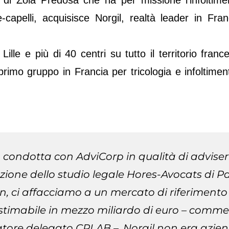
-capelli, acquisisce Norgil, realtà leader in Fran
ille e più di 40 centri su tutto il territorio franc
il primo gruppo in Francia per tricologia e infoltime
 condotta con AdviCorp in qualità di adviser
azione dello studio legale Hores-Avocats di Pa
n, ci affacciamo a un mercato di riferimento
 stimabile in mezzo miliardo di euro – comm
atore delegato CRLAB –. Norgil non era azie