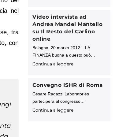
dall’azienda. Milano, 19 ottobre 2011
– Al via la nuova campagna, on line e
cia nel
off line, di Cesare Ragazzi
Video intervista ad
Andrea Mandel Mantello
su Il Resto del Carlino
ese, tra
online
nto, con
Bologna, 20 marzo 2012 – LA
FINANZA buona a questo può
servire: a trasformare la nomea di
Continua a leggere
parrucchino al ragù in un prodotto
tecnologico di alto livello con un
mercato
Convegno ISHR di Roma
Cesare Ragazzi Laboratories
parteciperà al congresso
rigi
internazionale organizzato dalla
Continua a leggere
Società Italiana per la Cura e la
Chirurgia della Calvizie, a Roma, dal
enta
24 al 27 maggio 2012. Nella
nda