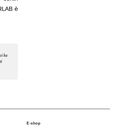
CRLAB è
ci ha
ti
E-shop