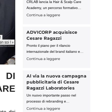
CRLAB lancia la Hair & Scalp Care
Academy, un percorso formativo
avanzato pensato per tutti i
Continua a leggere
professionisti che desiderano
acquisire competenze approfondite in
tricologia, cosmetologia e tecnologie
ADVICORP acquisisce
applicate al benessere di cute e
Cesare Ragazzi
capelli.
Pronto il piano per il rilancio
internazionale del brand italiano e
della tecnologia proprietaria “Sistema
Continua a leggere
CRL” ADVICORP PLC, società di
investimento inglese operante a
DI
livello internazionale, comunica di
Al via la nuova campagna
aver finalizzato
pubblicitaria di Cesare
ARE
Ragazzi Laboratories
Un nuovo importante passo nel
processo di rebranding e
riposizionamento intrapreso
Continua a leggere
nto dei