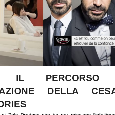
A IL PERCORSO 
ZZAZIONE DELLA CES
ORIES
 di Zola Predosa che ha per missione l’infoltime