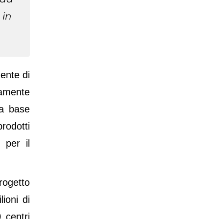
mattinata
 in
ente di
tamente
na base
rodotti
 per il
rogetto
ioni di
0 centri