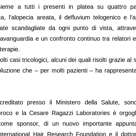
sieme a tutti i presenti in platea su quattro pa
, l’alopecia areata, il defluvium telogenico e l’a
tate scandagliate da ogni punto di vista, attrav
l’ avanguardia e un confronto continuo tra relatori 
 terapie.
lti casi tricologici, alcuni dei quali risolti grazie al
luzione che – per molti pazienti – ha rappresent
reditato presso il Ministero della Salute, son
proco e la Cesare Ragazzi Laboratories è orgogl
 come sponsor, di un nuovo importante appunt
’International Hair Research Foundation e il dotto