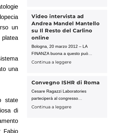
dall’azienda. Milano, 19 ottobre 2011
tologie
– Al via la nuova campagna, on line e
off line, di Cesare Ragazzi
Video intervista ad
lopecia
Andrea Mandel Mantello
erso un
su Il Resto del Carlino
e platea
online
Bologna, 20 marzo 2012 – LA
FINANZA buona a questo può
 sistema
servire: a trasformare la nomea di
Continua a leggere
parrucchino al ragù in un prodotto
ato una
tecnologico di alto livello con un
mercato
Convegno ISHR di Roma
Cesare Ragazzi Laboratories
parteciperà al congresso
o state
internazionale organizzato dalla
Continua a leggere
iosa di
Società Italiana per la Cura e la
Chirurgia della Calvizie, a Roma, dal
amento
24 al 27 maggio 2012. Nella
r Fabio