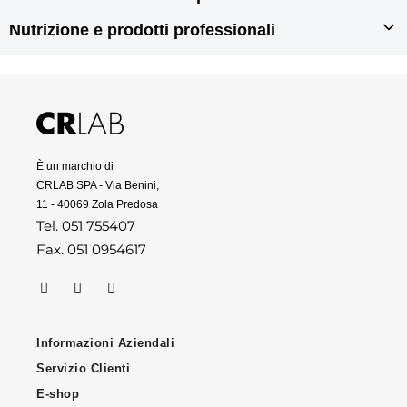
Rigenerazione dei capelli
Prodotti anticaduta per capelli
Prodotti per doppie punte
Nutrizione e prodotti professionali
Prodotti antiforfora
Prodotti per capelli grassi
Integratori per capelli
Prodotti per capelli secchi
Prodotti per capelli danneggiati
Prodotti professionali per capelli
È un marchio di
CRLAB SPA - Via Benini,
11 - 40069 Zola Predosa
Tel. 051 755407
Fax. 051 0954617
Informazioni Aziendali
Servizio Clienti
E-shop