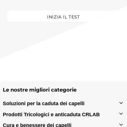
INIZIA IL TEST
Le nostre migliori categorie
Soluzioni per la caduta dei capelli
Infoltimento capelli
Prodotti Tricologici e anticaduta CRLAB
Autotrapianto di capelli
Prodotti tricologici
Cura e benessere dei capelli