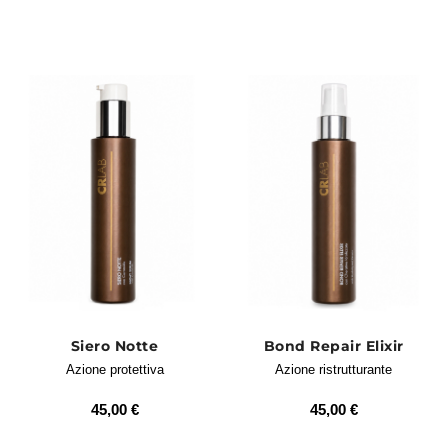
volume anche alle lunghezze più stressate.
Scopri i migliori prodotti per
rigenerare i capelli danneggiati
Siero Notte
Bond Repair Elixir
Azione protettiva
Azione ristrutturante
45,00 €
45,00 €