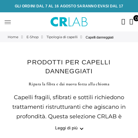
GLI ORDINI DAL 7 AL 16 AGOSTO SARANNO EVASI DAL 17
Home
E-Shop
Tipologia di capelli
Capelli danneggiati
PRODOTTI PER CAPELLI
DANNEGGIATI
Ripara la fibra e dai nuova forza alla chioma
Capelli fragili, sfibrati e sottili richiedono
trattamenti ristrutturanti che agiscano in
profondità. Questa selezione CRLAB è
pensata per rinforzare la fibra capillare,
Leggi di più
prevenire la caduta e restituire vigore e