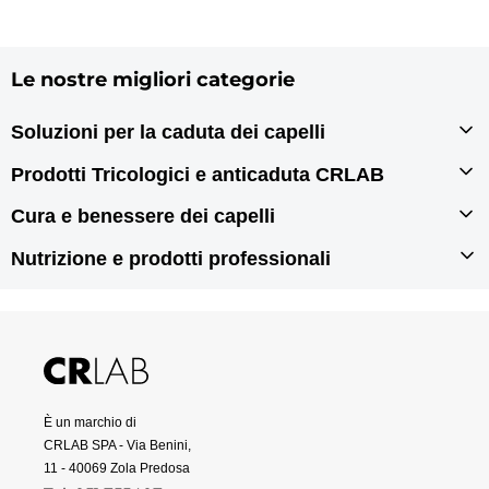
Le nostre migliori categorie
Soluzioni per la caduta dei capelli
Infoltimento capelli
Prodotti Tricologici e anticaduta CRLAB
Autotrapianto di capelli
Prodotti tricologici
Cura e benessere dei capelli
Rigenerazione dei capelli
Prodotti anticaduta per capelli
Prodotti per doppie punte
Nutrizione e prodotti professionali
Prodotti antiforfora
Prodotti per capelli grassi
Integratori per capelli
Prodotti per capelli secchi
Prodotti per capelli danneggiati
Prodotti professionali per capelli
È un marchio di
CRLAB SPA - Via Benini,
11 - 40069 Zola Predosa