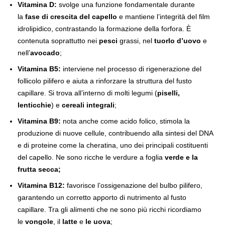
Vitamina D:
svolge una funzione fondamentale durante
la
fase di crescita del capello
e mantiene l’integrità del film
idrolipidico, contrastando la formazione della forfora. È
contenuta soprattutto nei
pesci
grassi, nel
tuorlo d’uovo
e
nell’
avocado
;
Vitamina B5:
interviene nel processo di rigenerazione del
follicolo pilifero e aiuta a rinforzare la struttura del fusto
capillare. Si trova all’interno di molti legumi (
piselli,
lenticchie
) e
cereali integrali
;
Vitamina B9:
nota anche come acido folico, stimola la
produzione di nuove cellule, contribuendo alla sintesi del DNA
e di proteine come la cheratina, uno dei principali costituenti
del capello. Ne sono ricche le verdure a foglia
verde e la
frutta secca;
Vitamina B12:
favorisce l’ossigenazione del bulbo pilifero,
garantendo un corretto apporto di nutrimento al fusto
capillare. Tra gli alimenti che ne sono più ricchi ricordiamo
le
vongole
, il
latte
e
le uova
;