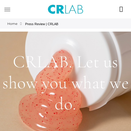
Home
Press Review | CRLAB
CRLAB. Let us
show you what we
do.