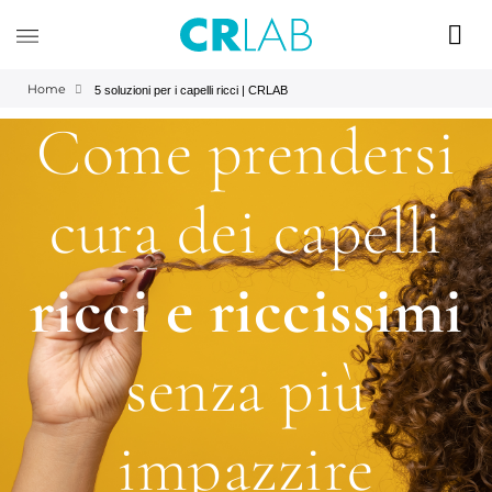
Home
5 soluzioni per i capelli ricci | CRLAB
Come prendersi
cura dei capelli
ricci e riccissimi
senza più
impazzire