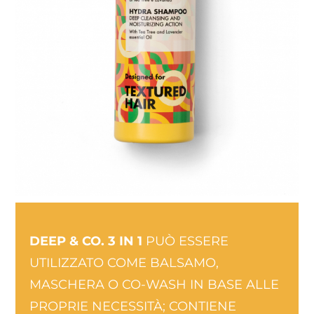
DEEP & CO. 3 IN 1
PUÒ ESSERE
UTILIZZATO COME BALSAMO,
MASCHERA O CO-WASH IN BASE ALLE
PROPRIE NECESSITÀ; CONTIENE