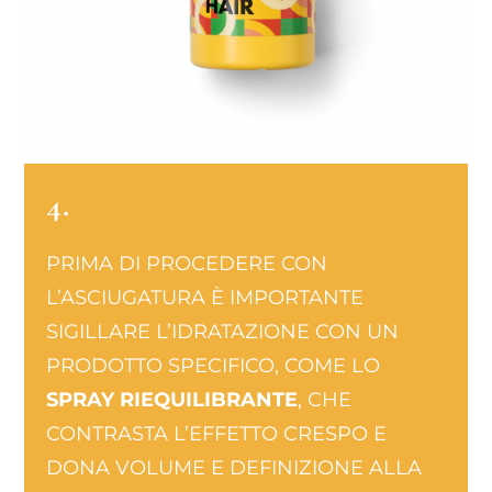
4.
PRIMA DI PROCEDERE CON
L’ASCIUGATURA È IMPORTANTE
SIGILLARE L’IDRATAZIONE CON UN
PRODOTTO SPECIFICO, COME LO
SPRAY RIEQUILIBRANTE
, CHE
CONTRASTA L’EFFETTO CRESPO E
DONA VOLUME E DEFINIZIONE ALLA